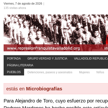
Viernes, 7 de agosto de 2026
|
135 visitas ahora
PORTADA
GRUPO VERDAD Y JUSTICIA
VALLADOLID REPUBLIC
PÁGINA LITERARIA
PUEBLOS
Detenciones, paseos y asesinatos
Mujeres
Niños
estás en
Microbiografías
Para Alejandro de Toro, cuyo esfuerzo por recu