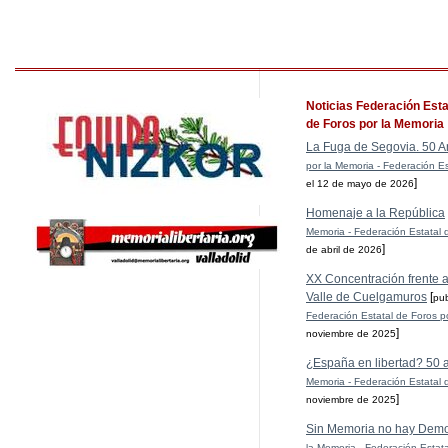
Noticias Federación Esta
de Foros por la Memoria
La Fuga de Segovia. 50 A
por la Memoria - Federación Es
]
el 12 de mayo de 2026
Homenaje a la República
Memoria - Federación Estatal 
]
de abril de 2026
XX Concentración frente al
Valle de Cuelgamuros
[
pu
Federación Estatal de Foros p
]
noviembre de 2025
¿España en libertad? 50 
Memoria - Federación Estatal 
]
noviembre de 2025
Sin Memoria no hay Demo
la Memoria - Federación Estat