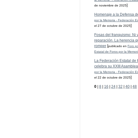
]
de noviembre de 2025
Homenaje a la Defensa d
por la Memoria - Federación Es
]
el 27 de octubre de 2025
Fosas del franquismo: Ni ve
reparación. La herencia q
romper
[
publicado en
Foro po
Estatal de Foros por la Memor
La Federación Estatal de 
celebra su XXIII Asamblea
por la Memoria - Federación Es
]
el 22 de octubre de 2025
0
|
8
|
16
|
24
|
32
|
40
|
48