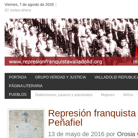
Viernes, 7 de agosto de 2026
|
82 visitas ahora
PORTADA
GRUPO VERDAD Y JUSTICIA
VALLADOLID REPUBLIC
PÁGINA LITERARIA
PUEBLOS
Detenciones, paseos y asesinatos
Mujeres
Niños
Represión franquist
Peñafiel
13 de mayo de 2016 por
Orosia