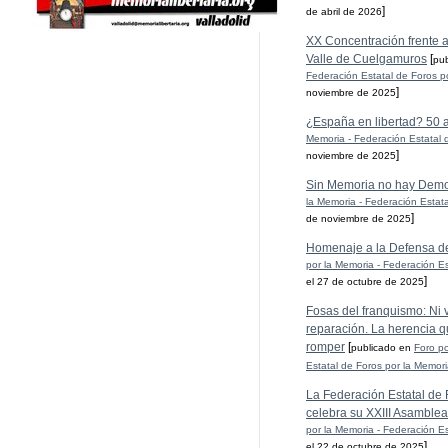
]
de abril de 2026
XX Concentración frente al
Valle de Cuelgamuros
[
pu
Federación Estatal de Foros p
]
noviembre de 2025
¿España en libertad? 50 
Memoria - Federación Estatal 
]
noviembre de 2025
Sin Memoria no hay Demo
la Memoria - Federación Estat
]
de noviembre de 2025
Homenaje a la Defensa d
por la Memoria - Federación Es
]
el 27 de octubre de 2025
Fosas del franquismo: Ni ve
reparación. La herencia q
romper
[
publicado en
Foro po
Estatal de Foros por la Memor
La Federación Estatal de 
celebra su XXIII Asamblea
por la Memoria - Federación Es
]
el 22 de octubre de 2025