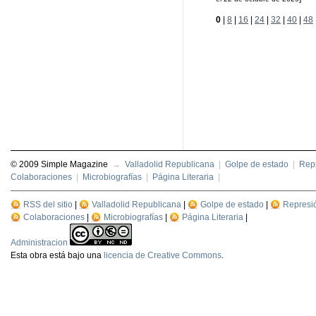
0
|
8
|
16
|
24
|
32
|
40
|
48
© 2009 Simple Magazine
→
Valladolid Republicana
|
Golpe de estado
|
Repr
Colaboraciones
|
Microbiografías
|
Página Literaria
|
RSS del sitio
|
Valladolid Republicana
|
Golpe de estado
|
Represi
Colaboraciones
|
Microbiografías
|
Página Literaria
|
Administracion
Esta
obra
está bajo una
licencia de Creative Commons
.