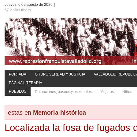
Jueves, 6 de agosto de 2026
|
67 visitas ahora
PORTADA
GRUPO VERDAD Y JUSTICIA
VALLADOLID REPUBLIC
PÁGINA LITERARIA
PUEBLOS
Detenciones, paseos y asesinatos
Mujeres
Niños
estás en
Memoria histórica
Localizada la fosa de fugados 