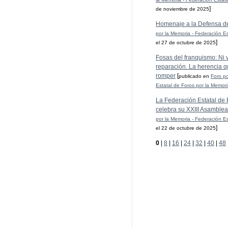
]
de noviembre de 2025
Homenaje a la Defensa d
por la Memoria - Federación Es
]
el 27 de octubre de 2025
Fosas del franquismo: Ni ve
reparación. La herencia q
romper
[
publicado en
Foro po
Estatal de Foros por la Memor
La Federación Estatal de 
celebra su XXIII Asamblea
por la Memoria - Federación Es
]
el 22 de octubre de 2025
0
|
8
|
16
|
24
|
32
|
40
|
48