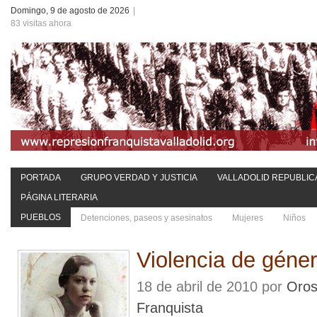
Domingo, 9 de agosto de 2026
|
83 visitas ahora
PORTADA
GRUPO VERDAD Y JUSTICIA
VALLADOLID REPUBLIC
PÁGINA LITERARIA
PUEBLOS
Detenciones, paseos y asesinatos
Mujeres
Niños
Violencia de géne
18 de abril de 2010 por
Oros
Franquista