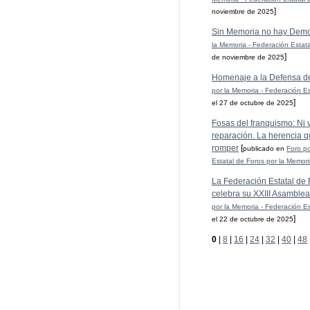
]
noviembre de 2025
Sin Memoria no hay Demo
la Memoria - Federación Estat
]
de noviembre de 2025
Homenaje a la Defensa d
por la Memoria - Federación Es
]
el 27 de octubre de 2025
Fosas del franquismo: Ni ve
reparación. La herencia q
romper
[
publicado en
Foro po
Estatal de Foros por la Memor
La Federación Estatal de 
celebra su XXIII Asamblea
por la Memoria - Federación Es
]
el 22 de octubre de 2025
0
|
8
|
16
|
24
|
32
|
40
|
48