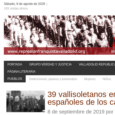
Sábado, 8 de agosto de 2026
|
165 visitas ahora
PORTADA
GRUPO VERDAD Y JUSTICIA
VALLADOLID REPUBLIC
PÁGINA LITERARIA
PUEBLOS
Detenciones, paseos y asesinatos
Mujeres
Niños
39 vallisoletanos e
españoles de los 
8 de septiembre de 2019 por