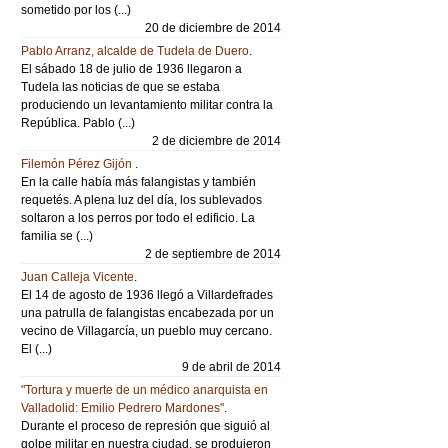
sometido por los (...)
20 de diciembre de 2014
Pablo Arranz, alcalde de Tudela de Duero
.
El sábado 18 de julio de 1936 llegaron a
Tudela las noticias de que se estaba
produciendo un levantamiento militar contra la
República. Pablo (...)
2 de diciembre de 2014
Filemón Pérez Gijón
.
En la calle había más falangistas y también
requetés. A plena luz del día, los sublevados
soltaron a los perros por todo el edificio. La
familia se (...)
2 de septiembre de 2014
Juan Calleja Vicente
.
El 14 de agosto de 1936 llegó a Villardefrades
una patrulla de falangistas encabezada por un
vecino de Villagarcía, un pueblo muy cercano.
El (...)
9 de abril de 2014
"Tortura y muerte de un médico anarquista en
Valladolid: Emilio Pedrero Mardones"
.
Durante el proceso de represión que siguió al
golpe militar en nuestra ciudad, se produjeron