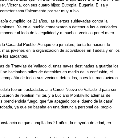
, Victoria, con sus cuatro hijos: Eutropia, Eugenia, Elisa y
 caracterizaba físicamente por ser muy rubio.
abía cumplido los 21 años, las fuerzas sublevadas contra la
amiones. Ya en el pueblo comenzaron a detener a las autoridades
ermanecer al lado de la legalidad y a muchos vecinos por el mero
a la Casa del Pueblo. Aunque era jornalero, tenía formación, le
os más jóvenes en la organización de actividades en Tudela y en los
de los atacantes.
ras de Tranvías de Valladolid, unas naves destinadas a guardar los
lí se hacinaban miles de detenidos en medio de la confusión, el
la compañía de todos sus vecinos detenidos, pues los mantuvieron
udela fueron trasladados a la Cárcel Nueva de Valladolid para ser
usaron de rebelión militar, y a Luciano Montalvillo además de
os prendiéndola fuego, que fue apagado por el dueño de la casa”,
robada, ya que se basaba en una denuncia personal del propio
cunstancia de que cumplía los 21 años, la mayoría de edad, en