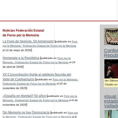
Noticias Federación Estatal
de Foros por la Memoria
La Fuga de Segovia. 50 Aniversario
[
publicado en
Foro
por la Memoria - Federación Estatal de Foros por la Memoria
Confer
]
el 12 de mayo de 2026
Republ
Homenaje a la República
[
publicado en
Foro por la
Memoria - Federación Estatal de Foros por la Memoria
el 24
]
de abril de 2026
XX Concentración frente al adefesio fascista del
Valle de Cuelgamuros
[
publicado en
Foro por la Memoria -
Ian Gibson
Federación Estatal de Foros por la Memoria
el 20 de
Castán en 
]
noviembre de 2025
visual
¿España en libertad? 50 años
[
publicado en
Foro por la
estado
Memoria - Federación Estatal de Foros por la Memoria
el 8 de
]
noviembre de 2025
Vallad
Sin Memoria no hay Democracia
[
publicado en
Foro por
la Memoria - Federación Estatal de Foros por la Memoria
el 8