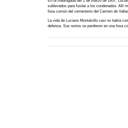
En la madrugada del 2 de marzo de 1937, Lucian
sublevados para fusilar a los condenados. Allí 
fosa común del cementerio del Carmen de Vallad
La vida de Luciano Montalvillo casi no había co
defensa. Sus restos se perdieron en una fosa com