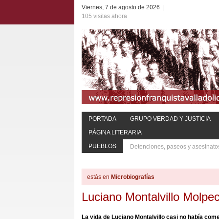
Viernes, 7 de agosto de 2026
|
105 visitas ahora
PORTADA
GRUPO VERDAD Y JUSTICIA
PÁGINA LITERARIA
PUEBLOS
Detenciones, paseos y asesinato
estás en
Microbiografías
Luciano Montalvillo Molpe
La vida de Luciano Montalvillo casi no había com