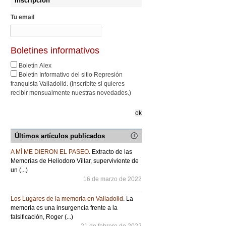
Inscripción
Tu email
Boletines informativos
Boletín Alex
Boletín Informativo del sitio Represión
franquista Valladolid. (Inscríbite si quieres
recibir mensualmente nuestras novedades.)
Últimos artículos publicados
A MÍ ME DIERON EL PASEO
. Extracto de las
Memorias de Heliodoro Villar, superviviente de
un (...)
16 de marzo de 2022
Los Lugares de la memoria en Valladolid
. La
memoria es una insurgencia frente a la
falsificación, Roger (...)
21 de febrero de 2022