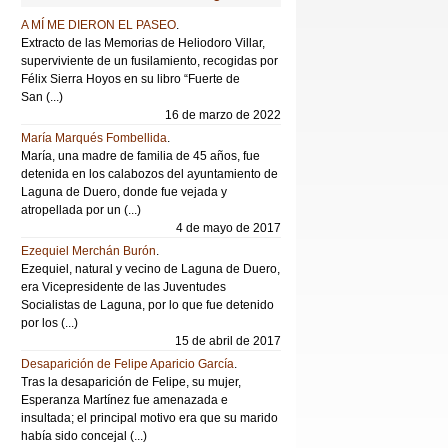
A MÍ ME DIERON EL PASEO
.
Extracto de las Memorias de Heliodoro Villar,
superviviente de un fusilamiento, recogidas por
Félix Sierra Hoyos en su libro “Fuerte de
San (...)
16 de marzo de 2022
María Marqués Fombellida
.
María, una madre de familia de 45 años, fue
detenida en los calabozos del ayuntamiento de
Laguna de Duero, donde fue vejada y
atropellada por un (...)
4 de mayo de 2017
Ezequiel Merchán Burón
.
Ezequiel, natural y vecino de Laguna de Duero,
era Vicepresidente de las Juventudes
Socialistas de Laguna, por lo que fue detenido
por los (...)
15 de abril de 2017
Desaparición de Felipe Aparicio García
.
Tras la desaparición de Felipe, su mujer,
Esperanza Martínez fue amenazada e
insultada; el principal motivo era que su marido
había sido concejal (...)