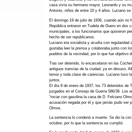
casa vivía su hermano mayor, Leonardo y su mujer
Antonio, niños de entre 10 y 4 años. Luciano se
El domingo 19 de julio de 1936, cuando aún no h
República entraron en Tudela de Duero en dos c
municipales, a los funcionarios que quisieron p
hecho de ser republicanos.
Luciano era socialista y acudía con regularidad 
gustaba leer la prensa y colaboraba junto con l
pueblos de la vecindad, por lo que fue objetivo 
Tras ser detenido, lo encarcelaron en las Coche
antiguos tranvías de la ciudad, ya en desuso. Al
temor y toda clase de carencias. Luciano tuvo 
juntos.
El día 9 de enero de 1937, los 73 detenidos de T
juzgados en el Consejo de Guerra 586/36. Los ac
“rociar con gasolina la casa de D. Felciano Olm
acusación negada por él y que jamás pudo ser p
Olmos.
La sentencia lo condenó a muerte. Se dio la cir
octubre, por lo que la sentencia se cumplió.