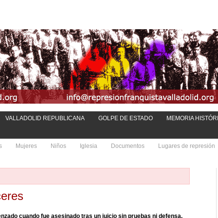
VALLADOLID REPUBLICANA
GOLPE DE ESTADO
MEMORIA HISTÓR
s
Mujeres
Niños
Iglesia
Documentos
Lugares de represión
ceres
enzado cuando fue asesinado tras un juicio sin pruebas ni defensa.