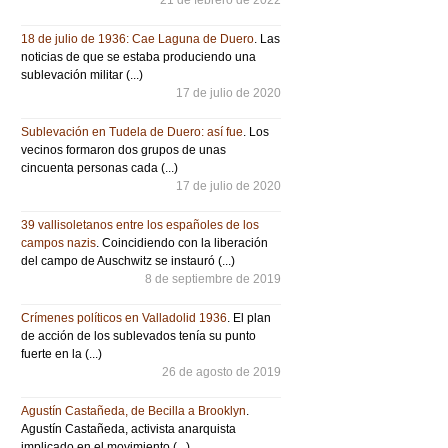
18 de julio de 1936: Cae Laguna de Duero
. Las
noticias de que se estaba produciendo una
sublevación militar (...)
17 de julio de 2020
Sublevación en Tudela de Duero: así fue
. Los
vecinos formaron dos grupos de unas
cincuenta personas cada (...)
17 de julio de 2020
39 vallisoletanos entre los españoles de los
campos nazis
. Coincidiendo con la liberación
del campo de Auschwitz se instauró (...)
8 de septiembre de 2019
Crímenes políticos en Valladolid 1936
. El plan
de acción de los sublevados tenía su punto
fuerte en la (...)
26 de agosto de 2019
Agustín Castañeda, de Becilla a Brooklyn
.
Agustín Castañeda, activista anarquista
implicado en el movimiento (...)