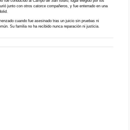
o fue conducido al Campo de San Isidro, lugar elegido por los
murió junto con otros catorce compañeros, y fue enterrado en una
olid.
menzado cuando fue asesinado tras un juicio sin pruebas ni
ún. Su familia no ha recibido nunca reparación ni justicia.