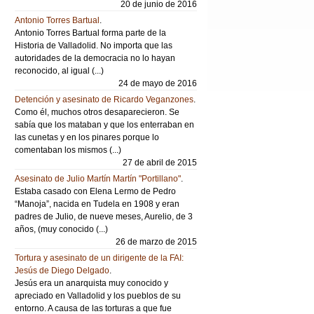
20 de junio de 2016
Antonio Torres Bartual
.
Antonio Torres Bartual forma parte de la
Historia de Valladolid. No importa que las
autoridades de la democracia no lo hayan
reconocido, al igual (...)
24 de mayo de 2016
Detención y asesinato de Ricardo Veganzones
.
Como él, muchos otros desaparecieron. Se
sabía que los mataban y que los enterraban en
las cunetas y en los pinares porque lo
comentaban los mismos (...)
27 de abril de 2015
Asesinato de Julio Martín Martín "Portillano"
.
Estaba casado con Elena Lermo de Pedro
“Manoja”, nacida en Tudela en 1908 y eran
padres de Julio, de nueve meses, Aurelio, de 3
años, (muy conocido (...)
26 de marzo de 2015
Tortura y asesinato de un dirigente de la FAI:
Jesús de Diego Delgado
.
Jesús era un anarquista muy conocido y
apreciado en Valladolid y los pueblos de su
entorno. A causa de las torturas a que fue