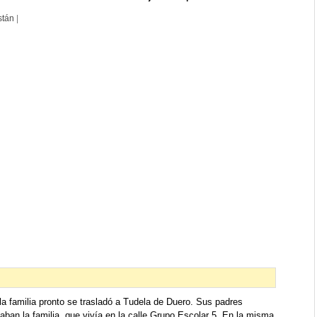
stán
|
a familia pronto se trasladó a Tudela de Duero. Sus padres
ban la familia, que vivía en la calle Grupo Escolar 5. En la misma