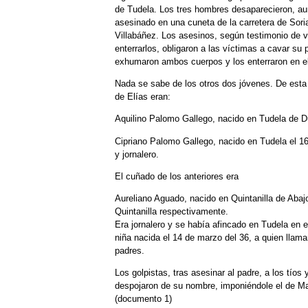
de Tudela. Los tres hombres desaparecieron, au
asesinado en una cuneta de la carretera de Sor
Villabáñez. Los asesinos, según testimonio de v
enterrarlos, obligaron a las víctimas a cavar su 
exhumaron ambos cuerpos y los enterraron en el 
Nada se sabe de los otros dos jóvenes. De esta 
de Elías eran:
Aquilino Palomo Gallego, nacido en Tudela de Due
Cipriano Palomo Gallego, nacido en Tudela el 16
y jornalero.
El cuñado de los anteriores era
Aureliano Aguado, nacido en Quintanilla de Abajo
Quintanilla respectivamente.
Era jornalero y se había afincado en Tudela en
niña nacida el 14 de marzo del 36, a quien llama
padres.
Los golpistas, tras asesinar al padre, a los tíos 
despojaron de su nombre, imponiéndole el de Mar
(documento 1)