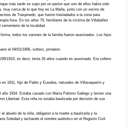
nque más tarde se supo por un pastor que uno de ellos había sido
ia, muy cerca de lo que hoy es La Maña, junto con un vecino de
ecinos de Traspinedo, que fueron trasladados a la zona para
propia fosa. En los años 70, familiares de la víctima de Villabáñez
cementerio de la localidad.
forma, todos los varones de la familia fueron asesinados. Los hijos
ro el 04/01/1906, soltero, jornalero.
/09/1910; es decir, tenía 26 años cuando es asesinado. Era soltero
 en 1911, hijo de Pablo y Eusebia, naturales de Villavaquerín y
 el año 1934. Estaba casado con María Palomo Gallego y tenían una
ron Libertad. Esta niña no estaba bautizada por decisión de sus
y al abuelo de la niña, obligaron a la madre a bautizarla y la
ía Soledad y tachando el nombre auténtico en el Registro Civil.