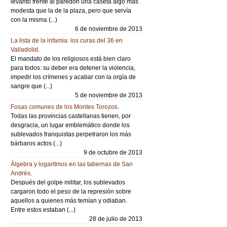
levantó frente al paredón una caseta algo más
modesta que la de la plaza, pero que servía
con la misma (...)
6 de noviembre de 2013
La lista de la infamia: los curas del 36 en
Valladolid
.
El mandato de los religiosos está bien claro
para todos: su deber era detener la violencia,
impedir los crímenes y acabar con la orgía de
sangre que (...)
5 de noviembre de 2013
Fosas comunes de los Montes Torozos
.
Todas las provincias castellanas tienen, por
desgracia, un lugar emblemático donde los
sublevados franquistas perpetraron los más
bárbaros actos (...)
9 de octubre de 2013
Álgebra y logaritmos en las tabernas de San
Andrés
.
Después del golpe militar, los sublevados
cargaron todo el peso de la represión sobre
aquellos a quienes más temían y odiaban.
Entre estos estaban (...)
28 de julio de 2013