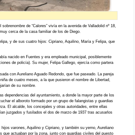
 sobrenombre de “Calores” vivía en la avenida de Valladolid nº 18,
uy cerca de la casa familiar de los de Diego.
ipa, y de sus cuatro hijos: Cipriano, Aquilino, María y Felipa, que
abía nacido en Fuentes y era empleado municipal, posiblemente
iones de policía). Su mujer, Felipa Gallego, ejercía como partera
asada con Aureliano Aguado Redondo, que fue paseado. La pareja
 niña de cuatro meses, a la que pusieron el nombre de Libertad,
ojarían de su nombre.
 las dependencias del ayuntamiento, a donde la mayor parte de los
uchar el alboroto formado por un grupo de falangistas y guardias
za. El alcalde, los concejales y otras autoridades, entre ellas
rían juzgados y fusilados el dos de marzo de 1937 tras acusarlos
hijos varones, Aquilino y Cipriano, y también su yerno, Aureliano
s que actuaban por la zona, junto con guardias civiles del puesto