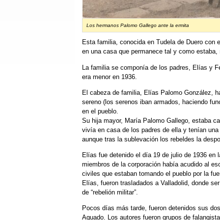
Los hermanos Palomo Gallego ante la ermita
Esta familia, conocida en Tudela de Duero con el
en una casa que permanece tal y como estaba, m
La familia se componía de los padres, Elías y Fel
era menor en 1936.
El cabeza de familia, Elías Palomo González, h
sereno (los serenos iban armados, haciendo func
en el pueblo.
Su hija mayor, María Palomo Gallego, estaba c
vivía en casa de los padres de ella y tenían una
aunque tras la sublevación los rebeldes la desp
Elías fue detenido el día 19 de julio de 1936 en
miembros de la corporación había acudido al esc
civiles que estaban tomando el pueblo por la fuer
Elías, fueron trasladados a Valladolid, donde se
de “rebelión militar”.
Pocos días más tarde, fueron detenidos sus dos 
Aguado. Los autores fueron grupos de falangista