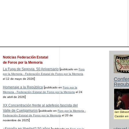
Noticias Federación Estatal
de Foros por la Memoria
La Fuga de Segovia. 50 Aniversario
[
publicado en
Foro
por la Memoria - Federación Estatal de Foros por la Memoria
Confer
]
el 12 de mayo de 2026
Republ
Homenaje a la República
[
publicado en
Foro por la
Memoria - Federación Estatal de Foros por la Memoria
el 24
]
de abril de 2026
XX Concentración frente al adefesio fascista del
Valle de Cuelgamuros
[
publicado en
Foro por la Memoria -
Ian Gibson
Federación Estatal de Foros por la Memoria
el 20 de
Castán en 
]
noviembre de 2025
¿España en libertad? 50 años
[
publicado en
Foro por la