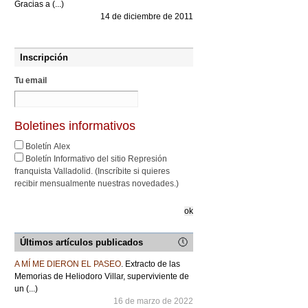
Gracias a (...)
14 de diciembre de 2011
Inscripción
Tu email
Boletines informativos
Boletín Alex
Boletín Informativo del sitio Represión
franquista Valladolid. (Inscríbite si quieres
recibir mensualmente nuestras novedades.)
Últimos artículos publicados
A MÍ ME DIERON EL PASEO
. Extracto de las
Memorias de Heliodoro Villar, superviviente de
un (...)
16 de marzo de 2022