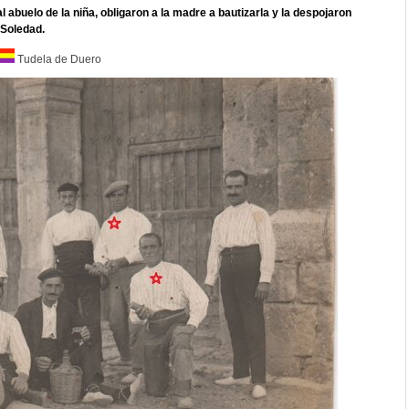
 al abuelo de la niña, obligaron a la madre a bautizarla y la despojaron
 Soledad.
Tudela de Duero