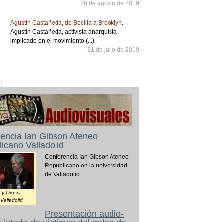
26 de agosto de 2019
Agustín Castañeda, de Becilla a Brooklyn
.
Agustín Castañeda, activista anarquista
implicado en el movimiento (...)
31 de julio de 2019
encia Ian Gibson Ateneo
icano Valladolid
Conferencia Ian Gibson Ateneo
Republicano en la universidad
de Valladolid
 y Orosia
Valladolid
Presentación audio-