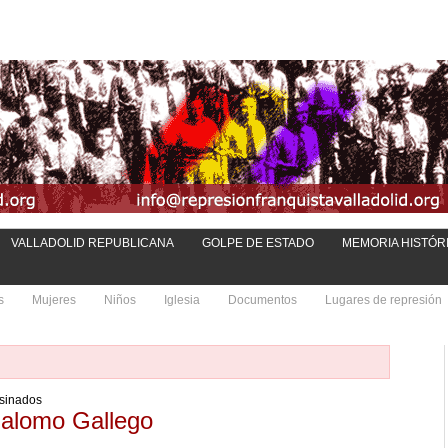
VALLADOLID REPUBLICANA
GOLPE DE ESTADO
MEMORIA HISTÓR
s
Mujeres
Niños
Iglesia
Documentos
Lugares de represión
esinados
 Palomo Gallego