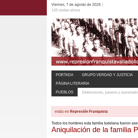
Viernes, 7 de agosto de 2026
|
105 visitas ahora
PORTADA
GRUPO VERDAD Y JUSTICIA
PÁGINA LITERARIA
PUEBLOS
Detenciones, paseos y asesinato
estás en
Represión Franquista
Todos los hombres esta familia tudelana fueron as
Aniquilación de la familia