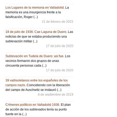
Los Lugares de la memoria en Valladolid
. La
memoria es una insurgencia frente a la
falsificación, Roger (...)
21 de febrero de 2022
18 de julio de 1936: Cae Laguna de Duero
. Las
noticias de que se estaba produciendo una
sublevación militar (...)
17 de julio de 2020
Sublevación en Tudela de Duero: así fue
. Los
vecinos formaron dos grupos de unas
cincuenta personas cada (...)
17 de julio de 2020
39 vallisoletanos entre los españoles de los
campos nazis
. Coincidiendo con la liberación
del campo de Auschwitz se instauró (...)
8 de septiembre de 2019
Crímenes políticos en Valladolid 1936
. El plan
de acción de los sublevados tenía su punto
fuerte en la (...)