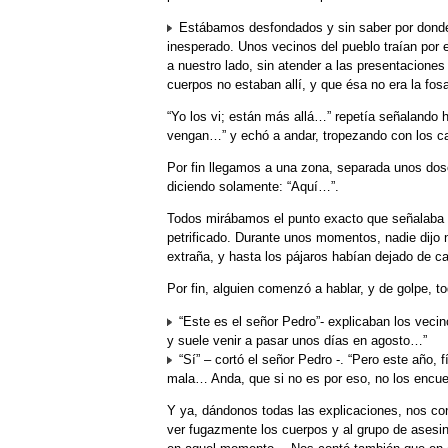
Estábamos desfondados y sin saber por donde 
inesperado. Unos vecinos del pueblo traían por e
a nuestro lado, sin atender a las presentaciones
cuerpos no estaban allí, y que ésa no era la fos
“Yo los vi; están más allá…” repetía señalando h
vengan…” y echó a andar, tropezando con los c
Por fin llegamos a una zona, separada unos dosc
diciendo solamente: “Aquí…”.
Todos mirábamos el punto exacto que señalaba s
petrificado. Durante unos momentos, nadie dijo n
extraña, y hasta los pájaros habían dejado de ca
Por fin, alguien comenzó a hablar, y de golpe, 
“Este es el señor Pedro”- explicaban los vecino
y suele venir a pasar unos días en agosto…”
“Sí” – cortó el señor Pedro -. “Pero este año, 
mala… Anda, que si no es por eso, no los encue
Y ya, dándonos todas las explicaciones, nos cont
ver fugazmente los cuerpos y al grupo de asesi