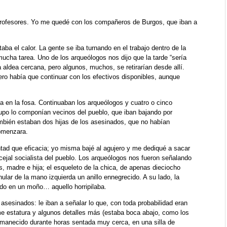
rofesores. Yo me quedé con los compañeros de Burgos, que iban a
ba el calor. La gente se iba turnando en el trabajo dentro de la
ucha tarea. Uno de los arqueólogos nos dijo que la tarde “sería
aldea cercana, pero algunos, muchos, se retirarían desde allí.
ro había que continuar con los efectivos disponibles, aunque
ba en la fosa. Continuaban los arqueólogos y cuatro o cinco
rupo lo componían vecinos del pueblo, que iban bajando por
mbién estaban dos hijas de los asesinados, que no habían
omenzara.
tad que eficacia; yo misma bajé al agujero y me dediqué a sacar
cejal socialista del pueblo. Los arqueólogos nos fueron señalando
s, madre e hija; el esqueleto de la chica, de apenas dieciocho
ular de la mano izquierda un anillo ennegrecido. A su lado, la
do en un moño… aquello horripilaba.
 asesinados: le iban a señalar lo que, con toda probabilidad eran
rme estatura y algunos detalles más (estaba boca abajo, como los
rmanecido durante horas sentada muy cerca, en una silla de