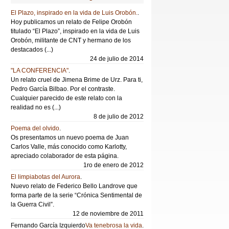
El Plazo, inspirado en la vida de Luis Orobón.
.
Hoy publicamos un relato de Felipe Orobón
titulado “El Plazo”, inspirado en la vida de Luis
Orobón, militante de CNT y hermano de los
destacados (...)
24 de julio de 2014
"LA CONFERENCIA"
.
Un relato cruel de Jimena Brime de Urz. Para ti,
Pedro García Bilbao. Por el contraste.
Cualquier parecido de este relato con la
realidad no es (...)
8 de julio de 2012
Poema del olvido
.
Os presentamos un nuevo poema de Juan
Carlos Valle, más conocido como Karlotty,
apreciado colaborador de esta página.
1ro de enero de 2012
El limpiabotas del Aurora
.
Nuevo relato de Federico Bello Landrove que
forma parte de la serie “Crónica Sentimental de
la Guerra Civil”.
12 de noviembre de 2011
Fernando García Izquierdo
Va tenebrosa la vida
.