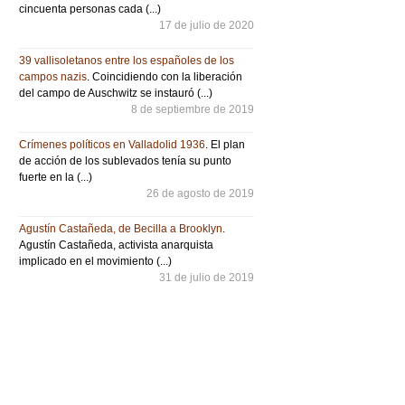
cincuenta personas cada (...)
17 de julio de 2020
39 vallisoletanos entre los españoles de los
campos nazis
. Coincidiendo con la liberación
del campo de Auschwitz se instauró (...)
8 de septiembre de 2019
Crímenes políticos en Valladolid 1936
. El plan
de acción de los sublevados tenía su punto
fuerte en la (...)
26 de agosto de 2019
Agustín Castañeda, de Becilla a Brooklyn
.
Agustín Castañeda, activista anarquista
implicado en el movimiento (...)
31 de julio de 2019