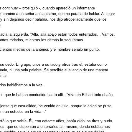
continuar – prosiguió -, cuando apareció un informante
l camino a un señor ancianísimo, que no paraba de hablar. Al llegar
 y sin dejarnos decir palabra, nos dijo atropelladamente que los
a.
acia la izquierda. “Allá, allá abajo están todos enterrados… Vamos,
antos rodados, mientras los demás lo seguíamos.
ientos metros de la anterior, y el hombre señaló un punto,
u dedo. El grupo, unos a su lado y otros tras él, estaba como
ada, ni una sola palabra. Se percibía el silencio de una manera
ntar.
todos hablábamos a la vez.
s que le habían conducido hasta allí-. “Vive en Bilbao todo el año,
fíjense qué casualidad, he venido en julio, porque la chica se puso
ntran ustedes en la vida…”
ó lo que sabía. Él, con catorce años, había oído los tiros y pudo
nos, que se disponían a enterrarles allí mismo, donde estábamos