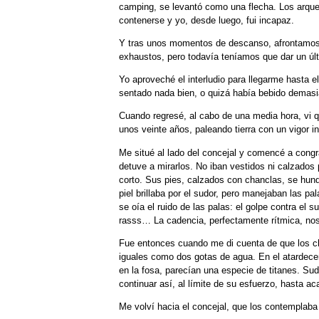
camping, se levantó como una flecha. Los arqueólo
contenerse y yo, desde luego, fui incapaz.
Y tras unos momentos de descanso, afrontamos 
exhaustos, pero todavía teníamos que dar un úl
Yo aproveché el interludio para llegarme hasta 
sentado nada bien, o quizá había bebido demasi
Cuando regresé, al cabo de una media hora, vi 
unos veinte años, paleando tierra con un vigor in
Me situé al lado del concejal y comencé a cong
detuve a mirarlos. No iban vestidos ni calzados 
corto. Sus pies, calzados con chanclas, se hund
piel brillaba por el sudor, pero manejaban las 
se oía el ruido de las palas: el golpe contra e
rasss… La cadencia, perfectamente rítmica, nos
Fue entonces cuando me di cuenta de que los ch
iguales como dos gotas de agua. En el atardece
en la fosa, parecían una especie de titanes. Sud
continuar así, al límite de su esfuerzo, hasta ac
Me volví hacia el concejal, que los contemplaba