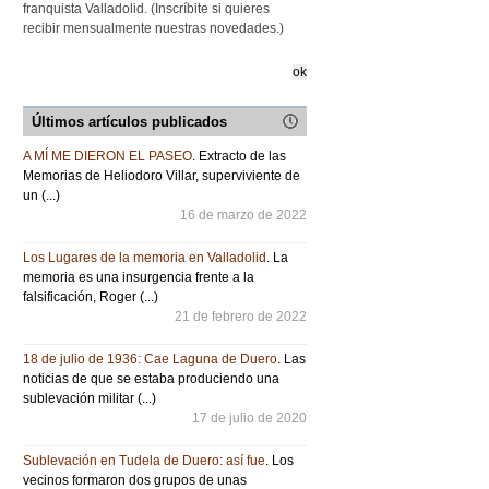
franquista Valladolid. (Inscríbite si quieres
recibir mensualmente nuestras novedades.)
Últimos artículos publicados
A MÍ ME DIERON EL PASEO
. Extracto de las
Memorias de Heliodoro Villar, superviviente de
un (...)
16 de marzo de 2022
Los Lugares de la memoria en Valladolid
. La
memoria es una insurgencia frente a la
falsificación, Roger (...)
21 de febrero de 2022
18 de julio de 1936: Cae Laguna de Duero
. Las
noticias de que se estaba produciendo una
sublevación militar (...)
17 de julio de 2020
Sublevación en Tudela de Duero: así fue
. Los
vecinos formaron dos grupos de unas