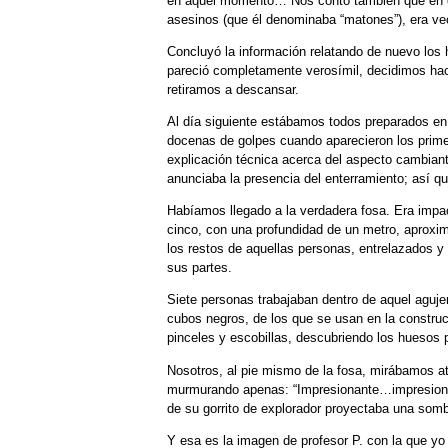
en aquel momento… Nos contó también que en el 
asesinos (que él denominaba “matones”), era ve
Concluyó la información relatando de nuevo los
pareció completamente verosímil, decidimos hac
retiramos a descansar.
Al día siguiente estábamos todos preparados en
docenas de golpes cuando aparecieron los primer
explicación técnica acerca del aspecto cambiant
anunciaba la presencia del enterramiento; así q
Habíamos llegado a la verdadera fosa. Era impa
cinco, con una profundidad de un metro, aproxim
los restos de aquellas personas, entrelazados y
sus partes.
Siete personas trabajaban dentro de aquel aguje
cubos negros, de los que se usan en la construcc
pinceles y escobillas, descubriendo los hueso
Nosotros, al pie mismo de la fosa, mirábamos atu
murmurando apenas: “Impresionante…impresionan
de su gorrito de explorador proyectaba una sombr
Y esa es la imagen de profesor P. con la que yo