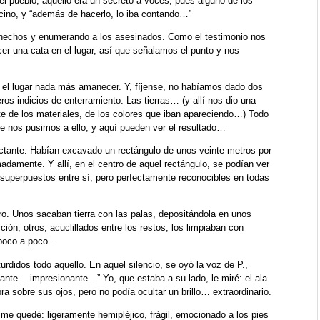
pueblo, aquello era un secreto a voces, pues alguno de los
cino, y “además de hacerlo, lo iba contando…”
 hechos y enumerando a los asesinados. Como el testimonio nos
er una cata en el lugar, así que señalamos el punto y nos
 el lugar nada más amanecer. Y, fíjense, no habíamos dado dos
os indicios de enterramiento. Las tierras… (y allí nos dio una
e de los materiales, de los colores que iban apareciendo…) Todo
ue nos pusimos a ello, y aquí pueden ver el resultado…
ctante. Habían excavado un rectángulo de unos veinte metros por
adamente. Y allí, en el centro de aquel rectángulo, se podían ver
 superpuestos entre sí, pero perfectamente reconocibles en todas
ro. Unos sacaban tierra con las palas, depositándola en unos
ión; otros, acuclillados entre los restos, los limpiaban con
s poco a poco…
rdidos todo aquello. En aquel silencio, se oyó la voz de P.,
te… impresionante…” Yo, que estaba a su lado, le miré: el ala
a sobre sus ojos, pero no podía ocultar un brillo… extraordinario.
 me quedé: ligeramente hemipléjico, frágil, emocionado a los pies