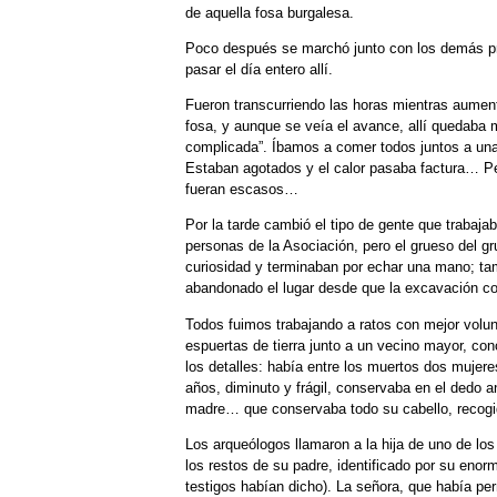
de aquella fosa burgalesa.
Poco después se marchó junto con los demás p
pasar el día entero allí.
Fueron transcurriendo las horas mientras aumenta
fosa, y aunque se veía el avance, allí quedaba m
complicada”. Íbamos a comer todos juntos a una 
Estaban agotados y el calor pasaba factura… Pe
fueran escasos…
Por la tarde cambió el tipo de gente que trabaja
personas de la Asociación, pero el grueso del g
curiosidad y terminaban por echar una mano; ta
abandonado el lugar desde que la excavación c
Todos fuimos trabajando a ratos con mejor volun
espuertas de tierra junto a un vecino mayor, con
los detalles: había entre los muertos dos mujere
años, diminuto y frágil, conservaba en el dedo an
madre… que conservaba todo su cabello, recogi
Los arqueólogos llamaron a la hija de uno de los
los restos de su padre, identificado por su eno
testigos habían dicho). La señora, que había pe