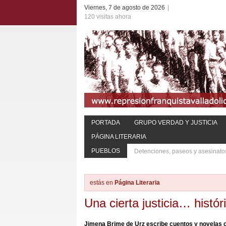
Viernes, 7 de agosto de 2026
|
120 visitas ahora
PORTADA
GRUPO VERDAD Y JUSTICIA
PÁGINA LITERARIA
PUEBLOS
Detenciones, paseos y asesinato
estás en
Página Literaria
Una cierta justicia… histór
Jimena Brime de Urz escribe cuentos y novelas c