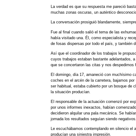
La verdad es que su respuesta me pareció basta
muchas zonas oscuras, un auténtico desconocido
La conversación prosiguió blandamente, siempre
Fue al final cuando salió el tema de las exhu
había visitado una. Él, como especialista y rece
de fosas dispersas por todo el país, y también
Así que el coordinador de los trabajos le propus
cuyos trabajos estaban bastante adelantados, a l
que se concertaron las citas y nos despedimos h
El domingo, día 17, amaneció con muchísimo cal
coches en el arcén de la carretera, bajamos por
ser habitual, estaba cubierto por un bosque de 
la situación producían.
El responsable de la actuación comenzó por exp
por unos informes inexactos, habían comenzado 
decidieron alquilar una pala mecánica. Se habí
jornada los resultados seguían siendo negativos
Le escuchábamos contemplando en silencio el agu
producían una siniestra impresión.