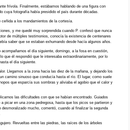
nte frívola. Finalmente, estábamos hablando de una figura con
 cuya fotografía había presidido el país durante décadas.
 ceñida a los mandamientos de la cortesía.
maciones, y me quedé muy sorprendida cuando P. confesó que nunca
ptor de múltiples testimonios, conocía la existencia de centenares
 debía saber que se estaban exhumando desde hacía algunos años.
o acompañarnos el día siguiente, domingo, a la fosa en cuestión,
o que él respondió que le interesaba extraordinariamente, por lo
asta el día siguiente.
or. Llegamos a la zona hacia las diez de la mañana, y dejando los
 un camino sinuoso que conducía hasta el río. El lugar, como suele
chopos que esparcía sus sombras y aliviaba el agobio que el calor y
licarnos las dificultades con que se habían encontrado. Guiados
a picar en una zona pedregosa, hasta que los picos se partieron y
an desmoralizado mucho, comentó, cuando al finalizar la segunda
.
jero. Revueltas entre las piedras, las raíces de los árboles