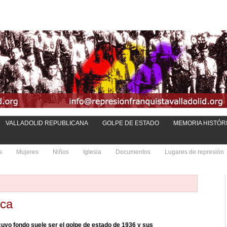
VALLADOLID REPUBLICANA
GOLPE DE ESTADO
MEMORIA HISTÓR
s
Mujeres
Niños
Iglesia
Documentos
Lugares de represión
ica
uyo fondo suele ser el golpe de estado de 1936 y sus