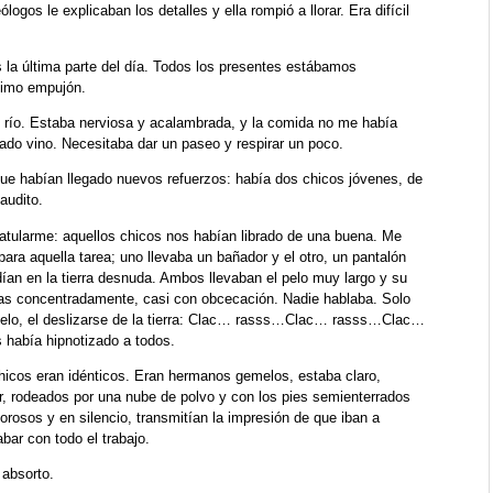
gos le explicaban los detalles y ella rompió a llorar. Era difícil
la última parte del día. Todos los presentes estábamos
timo empujón.
el río. Estaba nerviosa y acalambrada, y la comida no me había
ado vino. Necesitaba dar un paseo y respirar un poco.
que habían llegado nuevos refuerzos: había dos chicos jóvenes, de
audito.
ratularme: aquellos chicos nos habían librado de una buena. Me
para aquella tarea; uno llevaba un bañador y el otro, un pantalón
ían en la tierra desnuda. Ambos llevaban el pelo muy largo y su
palas concentradamente, casi con obcecación. Nadie hablaba. Solo
l suelo, el deslizarse de la tierra: Clac… rasss…Clac… rasss…Clac…
 había hipnotizado a todos.
icos eran idénticos. Eran hermanos gemelos, estaba claro,
r, rodeados por una nube de polvo y con los pies semienterrados
orosos y en silencio, transmitían la impresión de que iban a
abar con todo el trabajo.
 absorto.