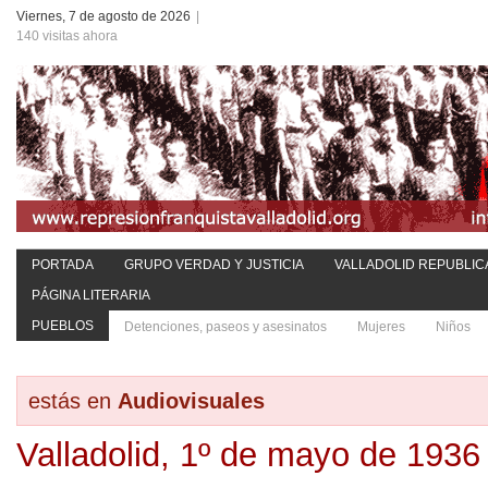
Viernes, 7 de agosto de 2026
|
140 visitas ahora
PORTADA
GRUPO VERDAD Y JUSTICIA
VALLADOLID REPUBLIC
PÁGINA LITERARIA
PUEBLOS
Detenciones, paseos y asesinatos
Mujeres
Niños
estás en
Audiovisuales
Valladolid, 1º de mayo de 1936