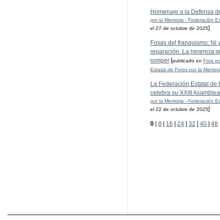
Homenaje a la Defensa d
por la Memoria - Federación Es
]
el 27 de octubre de 2025
Fosas del franquismo: Ni ve
reparación. La herencia q
romper
[
publicado en
Foro po
Estatal de Foros por la Memor
La Federación Estatal de 
celebra su XXIII Asamblea
por la Memoria - Federación Es
]
el 22 de octubre de 2025
0
|
8
|
16
|
24
|
32
|
40
|
48