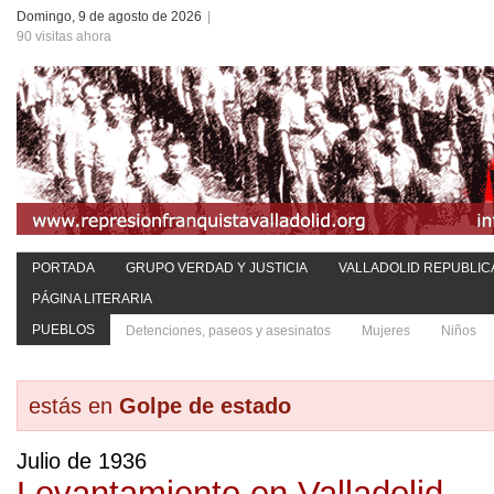
Domingo, 9 de agosto de 2026
|
90 visitas ahora
PORTADA
GRUPO VERDAD Y JUSTICIA
VALLADOLID REPUBLIC
PÁGINA LITERARIA
PUEBLOS
Detenciones, paseos y asesinatos
Mujeres
Niños
estás en
Golpe de estado
Julio de 1936
Levantamiento en Valladolid