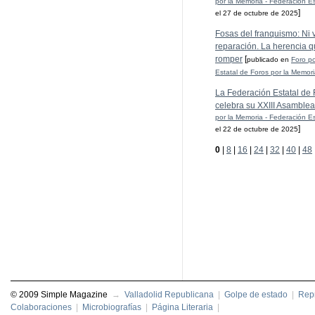
por la Memoria - Federación Es
]
el 27 de octubre de 2025
Fosas del franquismo: Ni ve
reparación. La herencia q
romper
[
publicado en
Foro po
Estatal de Foros por la Memor
La Federación Estatal de 
celebra su XXIII Asamblea
por la Memoria - Federación Es
]
el 22 de octubre de 2025
0
|
8
|
16
|
24
|
32
|
40
|
48
© 2009 Simple Magazine
→
Valladolid Republicana
|
Golpe de estado
|
Repr
Colaboraciones
|
Microbiografías
|
Página Literaria
|