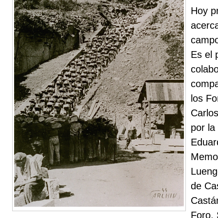
Hoy p
acerca
campo
Es el 
colabo
compa
los Fo
Carlos
por l
Eduard
Memor
Lueng
de Cas
Castá
Foro. 